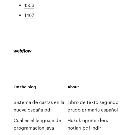
1553
1467
On the blog
About
Sistema de castas en la
Libro de texto segundo
nueva españa pdf
grado primaria español
Cual es el lenguaje de
Hukuk öğretir ders
programacion java
notları pdf indir