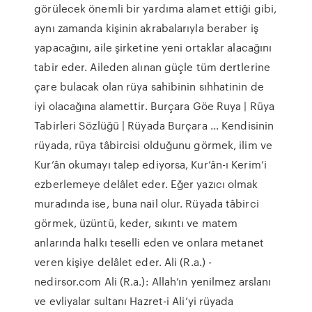
görülecek önemli bir yardıma alamet ettiği gibi,
aynı zamanda kişinin akrabalarıyla beraber iş
yapacağını, aile şirketine yeni ortaklar alacağını
tabir eder. Aileden alınan güçle tüm dertlerine
çare bulacak olan rüya sahibinin sıhhatinin de
iyi olacağına alamettir. Burçara Göe Ruya | Rüya
Tabirleri Sözlüğü | Rüyada Burçara ... Kendisinin
rüyada, rüya tâbircisi olduğunu görmek, ilim ve
Kur’ân okumayı talep ediyorsa, Kur’ân-ı Kerim’i
ezberlemeye delâlet eder. Eğer yazıcı olmak
muradında ise, buna nail olur. Rüyada tâbirci
görmek, üzüntü, keder, sıkıntı ve matem
anlarında halkı teselli eden ve onlara metanet
veren kişiye delâlet eder. Ali (R.a.) -
nedirsor.com Ali (R.a.): Allah’ın yenilmez arslanı
ve evliyalar sultanı Hazret-i Ali’yi rüyada