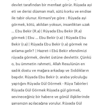
devlet tarafindan bir menfaat görür. Rüyada ayi
eti ve derisi düsman mali, sütü korku ve endise
ile tabir olunur. Kirmani'ye göre : Rüyada ayi
görmek, kötü, akildan yoksun, insanliktan uzak
… Ebu Bekir (R.a) | Rüyada Ebu Bekir (R.a)
görmek | Ebu ... Ebu Bekir (r.a) | Rüyada Ebu
Bekir (r.a) | Rüyada Ebu Bekir (r.a) görmek ne
anlama gelir? | Hazret-i Ebû Bekir efendimizi
rüyada görmek, devlet üstüne devlettir. Çünkü
o, bu ümmetin rahmeti, Allah Resulünün en
sadık dostu ve mağara arkadaşı ve Sıddıkların
başıdır. Rüyada Ebu Bekir (r. araba yolculuğu
yaptığını Rüyada Gül Görmek - Rüya Tabirleri
Rüyada Gül Görmek Rüyada gül görmek,
sevineceğiniz bir habere ve gönül ilişkilerinde
şansınızın açılacağına yorulur. Rüyada Gül