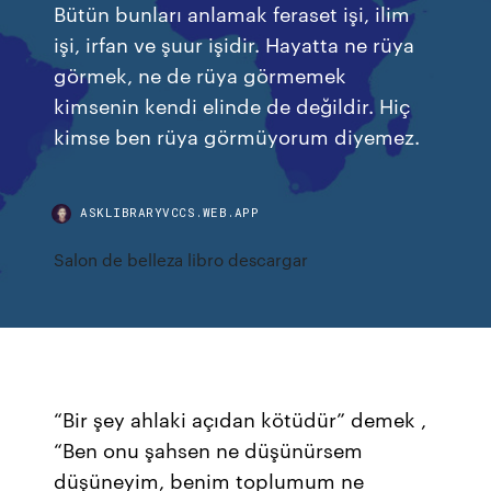
Bütün bunları anlamak feraset işi, ilim
işi, irfan ve şuur işidir. Hayatta ne rüya
görmek, ne de rüya görmemek
kimsenin kendi elinde de değildir. Hiç
kimse ben rüya görmüyorum diyemez.
ASKLIBRARYVCCS.WEB.APP
Salon de belleza libro descargar
“Bir şey ahlaki açıdan kötüdür” demek ,
“Ben onu şahsen ne düşünürsem
düşüneyim, benim toplumum ne