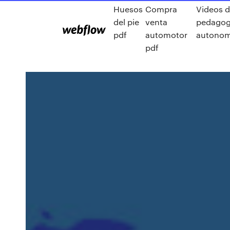
Huesos
Compra
Videos d
del pie
venta
pedagogi
pdf
automotor
autonom
pdf