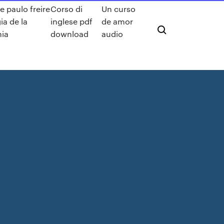
e paulo freire
Corso di
Un curso
a de la
inglese pdf
de amor
ia
download
audio