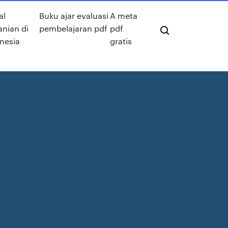
al
Buku ajar evaluasi
A meta
anian di
pembelajaran pdf
pdf
nesia
gratis