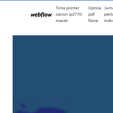
Tinta printer
Optica
Jurn
canon ip2770
pdf
pert
macet
fisica
indo