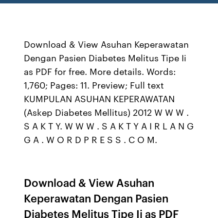
Download & View Asuhan Keperawatan
Dengan Pasien Diabetes Melitus Tipe Ii
as PDF for free. More details. Words:
1,760; Pages: 11. Preview; Full text
KUMPULAN ASUHAN KEPERAWATAN
(Askep Diabetes Mellitus) 2012 W W W .
S A K T Y. W W W . S A K T Y A I R L A N G
G A . W O R D P R E S S . C O M.
Download & View Asuhan
Keperawatan Dengan Pasien
Diabetes Melitus Tipe Ii as PDF