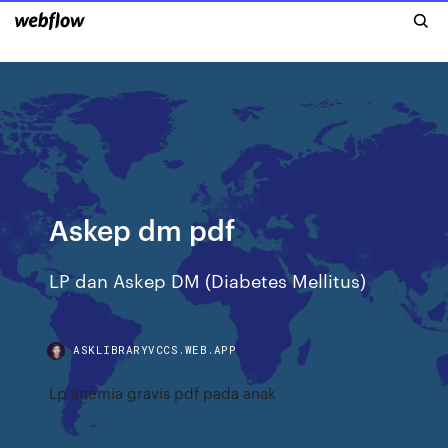
Askep dm pdf
LP dan Askep DM (Diabetes Mellitus)
ASKLIBRARYVCCS.WEB.APP
Lp anemia gravis pdf pada anak